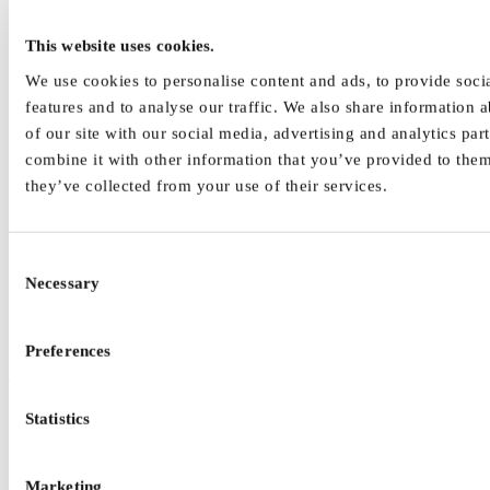
About us
Control Devices
Digital Manufacturing
This website uses cookies.
Explosion Protection
Unterseite Formular
We use cookies to personalise content and ads, to provide soci
Human Factors
features and to analyse our traffic. We also share information 
Work System Design Issues
of our site with our social media, advertising and analytics pa
Work Organisation Design Issues
Work Place Design Issues
combine it with other information that you’ve provided to them
Work Equipment Design Issues
they’ve collected from your use of their services.
Use Cases and Practical Examples
Ergonomics: Less physical stress – more productivity
More Information
Publication List
Consent
Contact
Necessary
Selection
Stop Defeating
Related Infos
Useful Links
Preferences
Home
|
Explosion Protection
| Unterseite Formular
Statistics
Damit's nicht knallt -
Aufladungen beim
Marketing