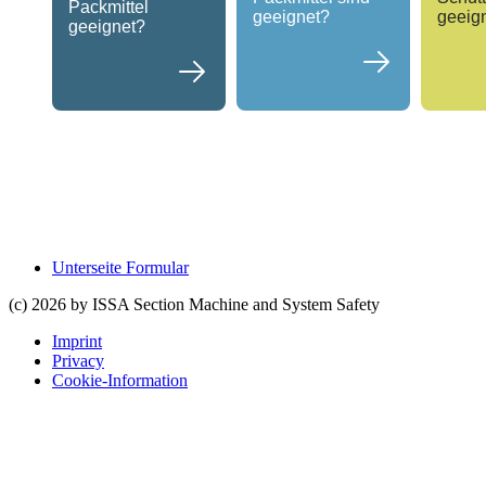
Packmittel
geeignet?
geeig
geeignet?
Unterseite Formular
(c) 2026 by ISSA Section Machine and System Safety
Imprint
Privacy
Cookie-Information